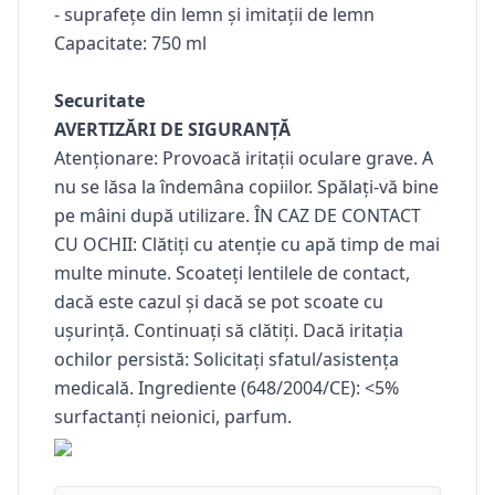
- suprafețe din lemn și imitații de lemn
Capacitate: 750 ml
Securitate
AVERTIZĂRI DE SIGURANȚĂ
Atenționare: Provoacă iritații oculare grave. A
nu se lăsa la îndemâna copiilor. Spălați-vă bine
pe mâini după utilizare. ÎN CAZ DE CONTACT
CU OCHII: Clătiți cu atenție cu apă timp de mai
multe minute. Scoateți lentilele de contact,
dacă este cazul și dacă se pot scoate cu
ușurință. Continuați să clătiți. Dacă iritația
ochilor persistă: Solicitați sfatul/asistența
medicală. Ingrediente (648/2004/CE): <5%
surfactanți neionici, parfum.