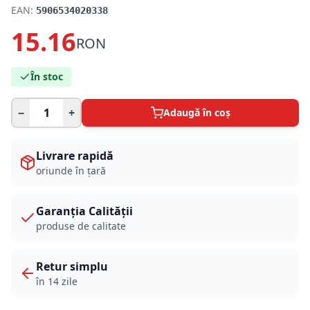
EAN:
5906534020338
15.16
RON
În stoc
−
+
Adaugă în coș
Livrare rapidă
oriunde în țară
Garanția Calității
produse de calitate
Retur simplu
în 14 zile