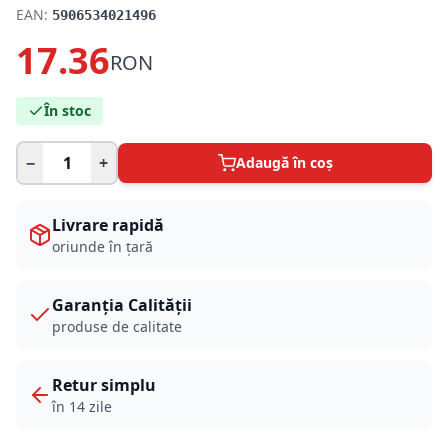
EAN:
5906534021496
17.36
RON
În stoc
−
+
Adaugă în coș
Livrare rapidă
oriunde în țară
Garanția Calității
produse de calitate
Retur simplu
în 14 zile