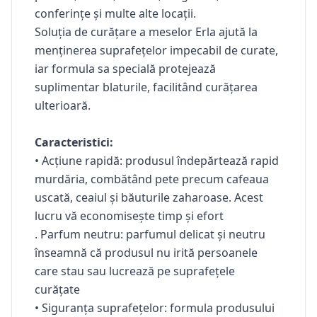
conferințe și multe alte locații.
Soluția de curățare a meselor Erla ajută la
menținerea suprafețelor impecabil de curate,
iar formula sa specială protejează
suplimentar blaturile, facilitând curățarea
ulterioară.
Caracteristici:
•
Acțiune rapidă:
produsul
îndepărtează rapid
murdăria, combătând pete precum cafeaua
uscată, ceaiul și băuturile zaharoase. Acest
lucru vă economisește timp și efort
.
Parfum neutru:
parfumul delicat și neutru
înseamnă că produsul nu irită persoanele
care stau sau lucrează pe suprafețele
curățate
•
Siguranța suprafețelor:
formula produsului