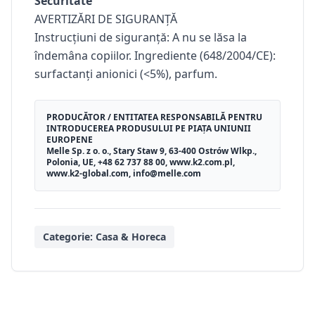
Securitate
AVERTIZĂRI DE SIGURANȚĂ
Instrucțiuni de siguranță: A nu se lăsa la
îndemâna copiilor. Ingrediente (648/2004/CE):
surfactanți anionici (<5%), parfum.
PRODUCĂTOR / ENTITATEA RESPONSABILĂ PENTRU
INTRODUCEREA PRODUSULUI PE PIAȚA UNIUNII
EUROPENE
Melle Sp. z o. o., Stary Staw 9, 63-400 Ostrów Wlkp.,
Polonia, UE, +48 62 737 88 00, www.k2.com.pl,
www.k2-global.com, info@melle.com
Categorie:
Casa & Horeca