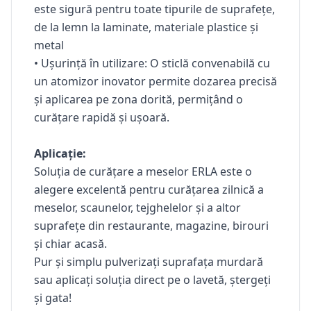
este sigură pentru toate tipurile de suprafețe,
de la lemn la laminate, materiale plastice și
metal
•
Ușurință în utilizare:
O sticlă convenabilă cu
un atomizor inovator permite dozarea precisă
și aplicarea pe zona dorită, permițând o
curățare rapidă și ușoară.
Aplicație:
Soluția de curățare a meselor ERLA este o
alegere excelentă pentru curățarea zilnică a
meselor, scaunelor, tejghelelor și a altor
suprafețe din restaurante, magazine, birouri
și chiar acasă.
Pur și simplu pulverizați suprafața murdară
sau aplicați soluția direct pe o lavetă, ștergeți
și gata!