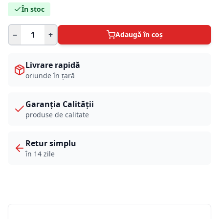
În stoc
−
+
Adaugă în coș
Livrare rapidă
oriunde în țară
Garanția Calității
produse de calitate
Retur simplu
în 14 zile