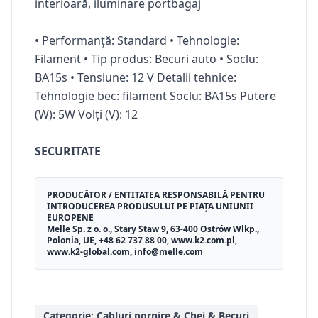
interioară, iluminare portbagaj
• Performanță: Standard
• Tehnologie:
Filament
• Tip produs: Becuri auto
• Soclu:
BA15s
• Tensiune: 12 V
Detalii tehnice:
Tehnologie bec: filament Soclu: BA15s Putere
(W): 5W Volți (V): 12
SECURITATE
PRODUCĂTOR / ENTITATEA RESPONSABILĂ PENTRU
INTRODUCEREA PRODUSULUI PE PIAȚA UNIUNII
EUROPENE
Melle Sp. z o. o., Stary Staw 9, 63-400 Ostrów Wlkp.,
Polonia, UE, +48 62 737 88 00, www.k2.com.pl,
www.k2-global.com, info@melle.com
Categorie:
Cabluri pornire & Chei & Becuri