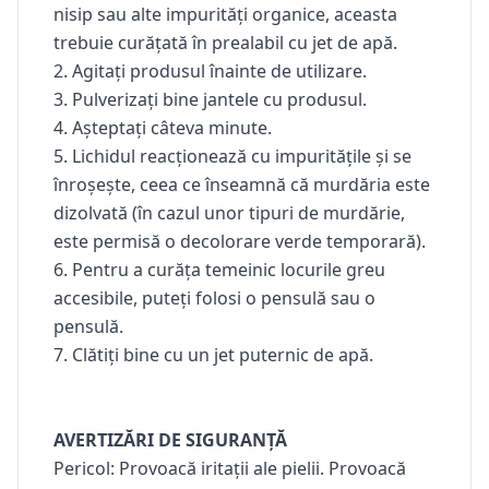
nisip sau alte impurități organice, aceasta
trebuie curățată în prealabil cu jet de apă.
2. Agitați produsul înainte de utilizare.
3. Pulverizați bine jantele cu produsul.
4. Așteptați câteva minute.
5. Lichidul reacționează cu impuritățile și se
înroșește, ceea ce înseamnă că murdăria este
dizolvată (în cazul unor tipuri de murdărie,
este permisă o decolorare verde temporară).
6. Pentru a curăța temeinic locurile greu
accesibile, puteți folosi o pensulă sau o
pensulă.
7. Clătiți bine cu un jet puternic de apă.
AVERTIZĂRI DE SIGURANȚĂ
Pericol: Provoacă iritații ale pielii. Provoacă