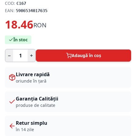
COD:
C167
EAN:
5906534017635
18.46
RON
În stoc
−
+
Adaugă în coș
Livrare rapidă
oriunde în țară
Garanția Calității
produse de calitate
Retur simplu
în 14 zile