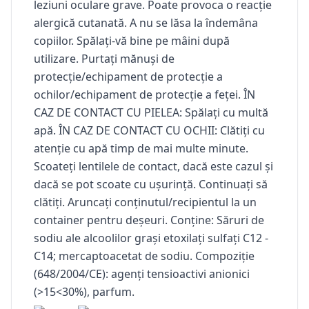
leziuni oculare grave. Poate provoca o reacție
alergică cutanată. A nu se lăsa la îndemâna
copiilor. Spălați-vă bine pe mâini după
utilizare. Purtați mănuși de
protecție/echipament de protecție a
ochilor/echipament de protecție a feței. ÎN
CAZ DE CONTACT CU PIELEA: Spălați cu multă
apă. ÎN CAZ DE CONTACT CU OCHII: Clătiți cu
atenție cu apă timp de mai multe minute.
Scoateți lentilele de contact, dacă este cazul și
dacă se pot scoate cu ușurință. Continuați să
clătiți. Aruncați conținutul/recipientul la un
container pentru deșeuri. Conține: Săruri de
sodiu ale alcoolilor grași etoxilați sulfați C12 -
C14; mercaptoacetat de sodiu. Compoziție
(648/2004/CE): agenți tensioactivi anionici
(>15<30%), parfum.