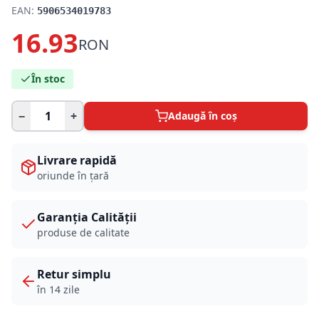
EAN:
5906534019783
16.93
RON
În stoc
−
+
Adaugă în coș
Livrare rapidă
oriunde în țară
Garanția Calității
produse de calitate
Retur simplu
în 14 zile