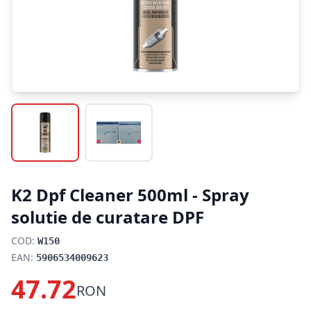
K2 Dpf Cleaner 500ml - Spray
solutie de curatare DPF
COD:
W150
EAN:
5906534009623
47.72
RON