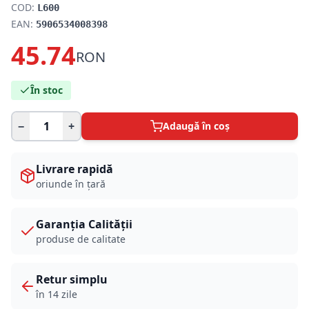
COD:
L600
EAN:
5906534008398
45.74
RON
În stoc
−
+
Adaugă în coș
Livrare rapidă
oriunde în țară
Garanția Calității
produse de calitate
Retur simplu
în 14 zile