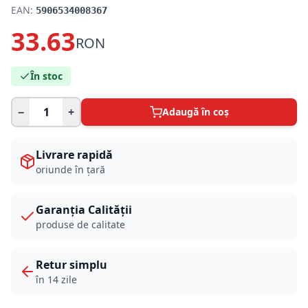
EAN:
5906534008367
33.63
RON
În stoc
−
+
Adaugă în coș
Livrare rapidă
oriunde în țară
Garanția Calității
produse de calitate
Retur simplu
în 14 zile