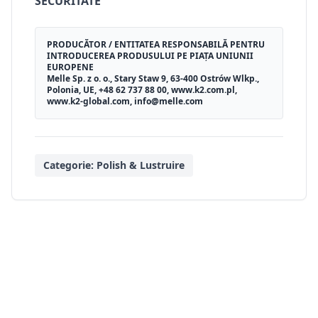
SECURITATE
PRODUCĂTOR / ENTITATEA RESPONSABILĂ PENTRU
INTRODUCEREA PRODUSULUI PE PIAȚA UNIUNII
EUROPENE
Melle Sp. z o. o., Stary Staw 9, 63-400 Ostrów Wlkp.,
Polonia, UE, +48 62 737 88 00, www.k2.com.pl,
www.k2-global.com, info@melle.com
Categorie:
Polish & Lustruire