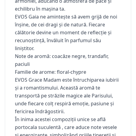
armoniei, aducând o atmosferă de pace și
echilibru în mașina ta.
EVOS Gaia ne amintește să avem grijă de noi
înșine, de cei dragi și de natură. Fiecare
călătorie devine un moment de reflecție și
recunoștință, învăluit în parfumul său
liniștitor.
Note de aromă: coacăze negre, trandafir,
paciuli
Familie de arome: floral-chypre
EVOS Grace Madam
este întruchiparea iubirii
și a romantismului. Această aromă te
transportă pe străzile magice ale Parisului,
unde fiecare colț respiră emoție, pasiune și
fericirea îndrăgostirii.
În inima acestei compoziții unice se află
portocala suculentă
, care aduce note vesele
și energizante, simbolizând grijile tinereții și