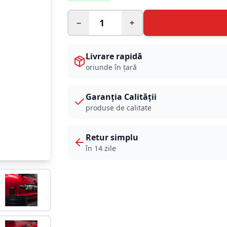
−
+
Livrare rapidă
oriunde în țară
Garanția Calității
produse de calitate
Retur simplu
în 14 zile