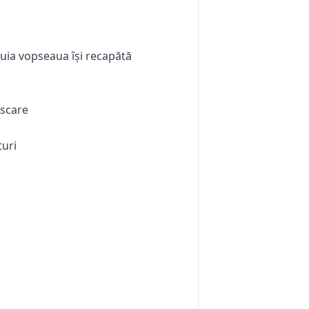
ruia vopseaua își recapătă
uscare
turi