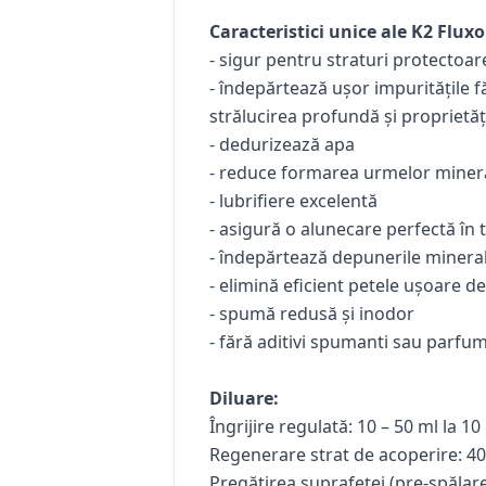
Caracteristici unice ale K2 Fluxo
- sigur pentru straturi protectoar
- îndepărtează ușor impuritățile f
strălucirea profundă și proprietăț
- dedurizează apa
- reduce formarea urmelor mineral
- lubrifiere excelentă
- asigură o alunecare perfectă în 
- îndepărtează depunerile minera
- elimină eficient petele ușoare d
- spumă redusă și inodor
- fără aditivi spumanti sau parfuma
Diluare:
Îngrijire regulată: 10 – 50 ml la 10 l
Regenerare strat de acoperire: 40 –
Pregătirea suprafeței (pre-spălare)