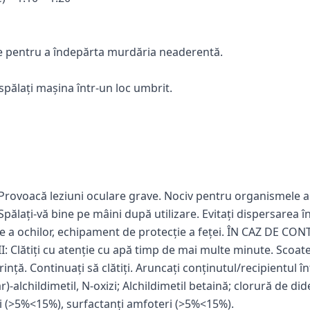
ne pentru a îndepărta murdăria neaderentă.
 spălați mașina într-un loc umbrit.
lii. Provoacă leziuni oculare grave. Nociv pentru organismele
 Spălați-vă bine pe mâini după utilizare. Evitați dispersarea 
e a ochilor, echipament de protecție a feței. ÎN CAZ DE CON
Clătiți cu atenție cu apă timp de mai multe minute. Scoateți
ință. Continuați să clătiți. Aruncați conținutul/recipientul 
-alchildimetil, N-oxizi; Alchildimetil betaină; clorură de d
ci (>5%<15%), surfactanți amfoteri (>5%<15%).