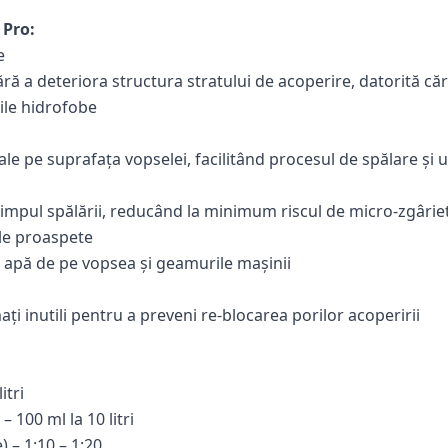
 Pro:
e
ără a deteriora structura stratului de acoperire, datorită că
ile hidrofobe
e pe suprafața vopselei, facilitând procesul de spălare și 
timpul spălării, reducând la minimum riscul de micro-zgârie
le proaspete
e apă de pe vopsea și geamurile mașinii
ți inutili pentru a preveni re-blocarea porilor acoperirii
itri
 100 ml la 10 litri
 – 1:10 – 1:20