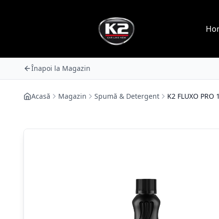
Ho
Înapoi la Magazin
Acasă
Magazin
Spumă & Detergent
K2 FLUXO PRO 1