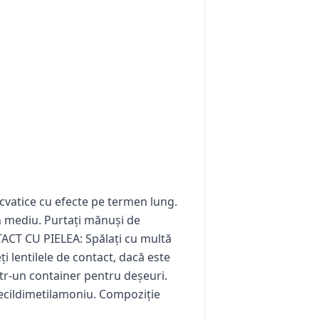
 acvatice cu efecte pe termen lung.
în mediu. Purtați mănuși de
TACT CU PIELEA: Spălați cu multă
 lentilele de contact, dacă este
într-un container pentru deșeuri.
idecildimetilamoniu. Compoziție