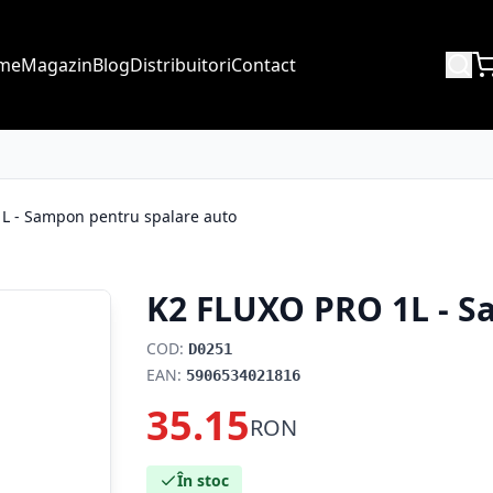
me
Magazin
Blog
Distribuitori
Contact
L - Sampon pentru spalare auto
K2 FLUXO PRO 1L - S
COD:
D0251
EAN:
5906534021816
35.15
RON
În stoc