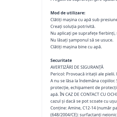
Mod de utilizare:
Clătiți mașina cu apă sub presiu
Creați soluția potrivită.
Nu aplicați pe suprafețe fierbinți,
Nu lăsați șamponul să se usuce.
Clătiți mașina bine cu apă.
Securitate
AVERTIZĂRI DE SIGURANȚĂ
Pericol: Provoacă iritații ale pie
A nu se lăsa la îndemâna copiilor.
protecție, echipament de protecți
apă. ÎN CAZ DE CONTACT CU OCHII: 
cazul și dacă se pot scoate cu ușur
Conține: Amine, C12-14 (număr par)
(648/2004/CE): surfactanți neioni