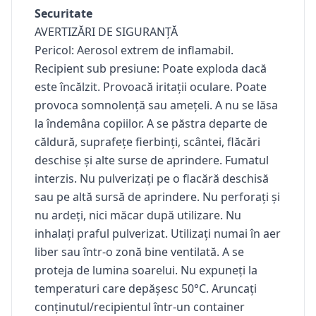
Securitate
AVERTIZĂRI DE SIGURANȚĂ
Pericol: Aerosol extrem de inflamabil.
Recipient sub presiune: Poate exploda dacă
este încălzit. Provoacă iritații oculare. Poate
provoca somnolență sau amețeli. A nu se lăsa
la îndemâna copiilor. A se păstra departe de
căldură, suprafețe fierbinți, scântei, flăcări
deschise și alte surse de aprindere. Fumatul
interzis. Nu pulverizați pe o flacără deschisă
sau pe altă sursă de aprindere. Nu perforați și
nu ardeți, nici măcar după utilizare. Nu
inhalați praful pulverizat. Utilizați numai în aer
liber sau într-o zonă bine ventilată. A se
proteja de lumina soarelui. Nu expuneți la
temperaturi care depășesc 50°C. Aruncați
conținutul/recipientul într-un container