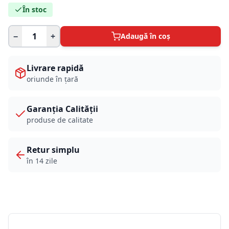
În stoc
−
+
Adaugă în coș
Livrare rapidă
oriunde în țară
Garanția Calității
produse de calitate
Retur simplu
în 14 zile