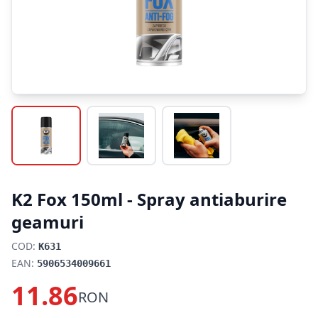
K2 Fox 150ml - Spray antiaburire
geamuri
COD:
K631
EAN:
5906534009661
11.86
RON