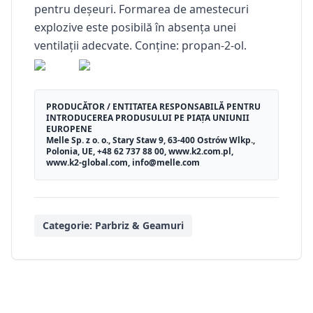
pentru deșeuri. Formarea de amestecuri
explozive este posibilă în absența unei
ventilații adecvate. Conține: propan-2-ol.
PRODUCĂTOR / ENTITATEA RESPONSABILĂ PENTRU
INTRODUCEREA PRODUSULUI PE PIAȚA UNIUNII
EUROPENE
Melle Sp. z o. o., Stary Staw 9, 63-400 Ostrów Wlkp.,
Polonia, UE, +48 62 737 88 00, www.k2.com.pl,
www.k2-global.com, info@melle.com
Categorie:
Parbriz & Geamuri