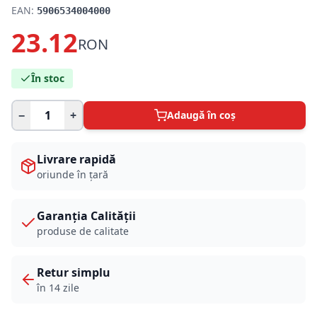
EAN:
5906534004000
23.12
RON
În stoc
−
+
Adaugă în coș
Livrare rapidă
oriunde în țară
Garanția Calității
produse de calitate
Retur simplu
în 14 zile