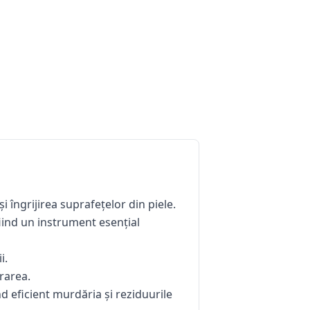
 îngrijirea suprafețelor din piele.
 fiind un instrument esențial
i.
rarea.
d eficient murdăria și reziduurile