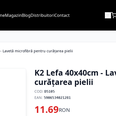
me
Magazin
Blog
Distribuitori
Contact
 Lavetă microfibră pentru curățarea pielii
K2 Lefa 40x40cm - La
curățarea pielii
COD:
D5105
EAN:
5906534021281
11.69
RON