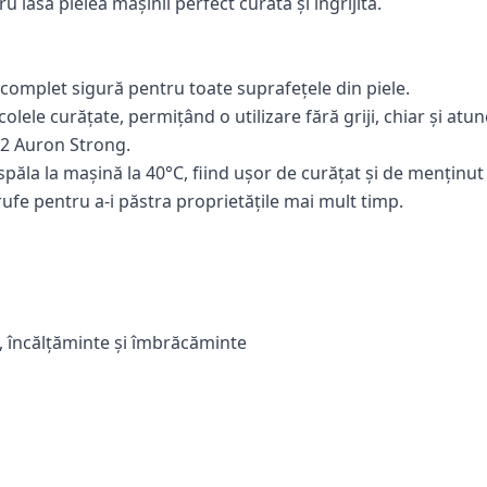
 lasă pielea mașinii perfect curată și îngrijită.
complet sigură pentru toate suprafețele din piele.
olele curățate, permițând o utilizare fără griji, chiar și atu
K2 Auron Strong.
ăla la mașină la 40°C, fiind ușor de curățat și de menținut î
rufe pentru a-i păstra proprietățile mai mult timp.
ți, încălțăminte și îmbrăcăminte