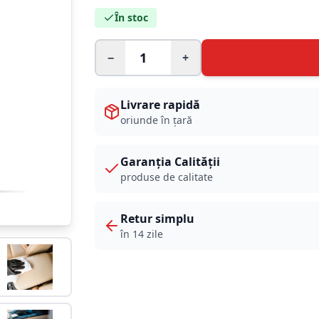
În stoc
−
+
Livrare rapidă
oriunde în țară
Garanția Calității
produse de calitate
Retur simplu
în 14 zile