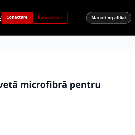
Conectare
Înregistrare
Marketing afiliat
vetă microfibră pentru