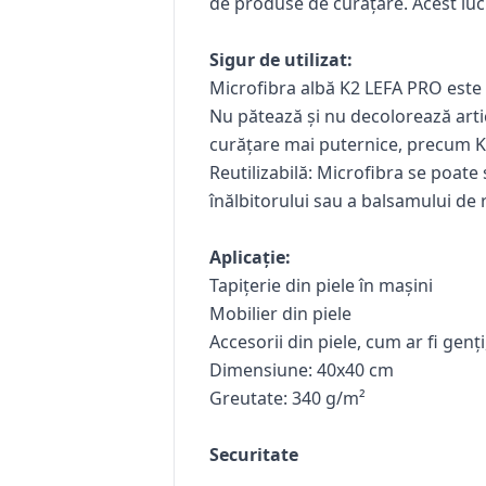
de produse de curățare. Acest lucru
Sigur de utilizat:
Microfibra albă K2 LEFA PRO este 
Nu pătează și nu decolorează artic
curățare mai puternice, precum 
Reutilizabilă:
Microfibra se poate sp
înălbitorului sau a balsamului de 
Aplicație:
Tapițerie din piele în mașini
Mobilier din piele
Accesorii din piele, cum ar fi gen
Dimensiune: 40x40 cm
Greutate: 340 g/m²
Securitate