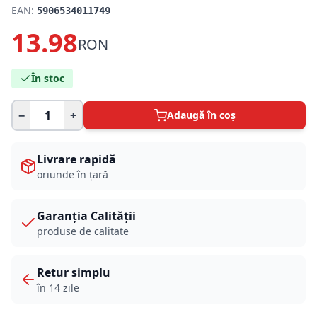
EAN:
5906534011749
13.98
RON
În stoc
−
+
Adaugă în coș
Livrare rapidă
oriunde în țară
Garanția Calității
produse de calitate
Retur simplu
în 14 zile