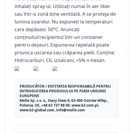
inhalați spray-ul. Utilizați numai în aer liber
sau într-o zonă bine ventilată. A se proteja de
lumina soarelui. Nu expuneți la temperaturi
care depășesc 50°C. Aruncați
conținutul/recipientul într-un container
pentru deșeuri. Expunerea repetată poate
provoca uscarea sau crăparea pielii. Conține:
Hidrocarburi, C6, izoalcani, <5% n-hexan.
PRODUCĂTOR / ENTITATEA RESPONSABILĂ PENTRU
INTRODUCEREA PRODUSULUI PE PIAȚA UNIUNII
EUROPENE
Melle Sp. z o. o., Stary Staw 9, 63-400 Ostrów Wlkp.,
Polonia, UE, +48 62 737 88 00, www.k2.com.pl,
www.k2-global.com, info@melle.com