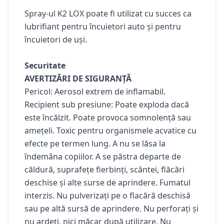
Spray-ul K2 LOX poate fi utilizat cu succes ca
lubrifiant pentru încuietori auto și pentru
încuietori de uși.
Securitate
AVERTIZĂRI DE SIGURANȚĂ
Pericol: Aerosol extrem de inflamabil.
Recipient sub presiune: Poate exploda dacă
este încălzit. Poate provoca somnolență sau
amețeli. Toxic pentru organismele acvatice cu
efecte pe termen lung. A nu se lăsa la
îndemâna copiilor. A se păstra departe de
căldură, suprafețe fierbinți, scântei, flăcări
deschise și alte surse de aprindere. Fumatul
interzis. Nu pulverizați pe o flacără deschisă
sau pe altă sursă de aprindere. Nu perforați și
nu ardeți, nici măcar după utilizare. Nu