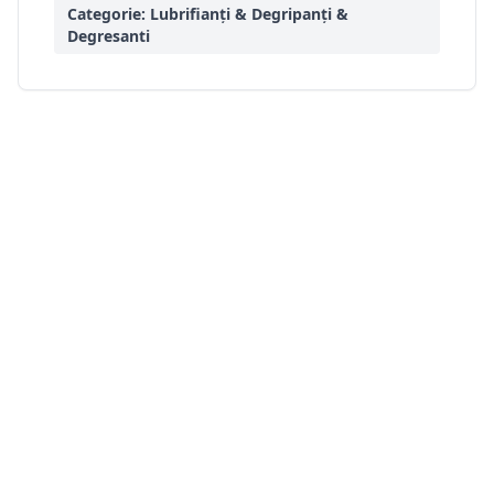
Categorie:
Lubrifianți & Degripanți &
Degresanti