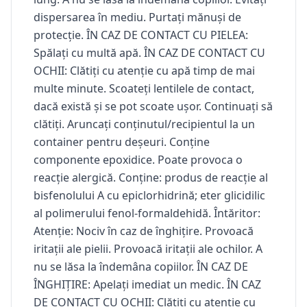
dispersarea în mediu. Purtați mănuși de
protecție. ÎN CAZ DE CONTACT CU PIELEA:
Spălați cu multă apă. ÎN CAZ DE CONTACT CU
OCHII: Clătiți cu atenție cu apă timp de mai
multe minute. Scoateți lentilele de contact,
dacă există și se pot scoate ușor. Continuați să
clătiți. Aruncați conținutul/recipientul la un
container pentru deșeuri. Conține
componente epoxidice. Poate provoca o
reacție alergică. Conține: produs de reacție al
bisfenolului A cu epiclorhidrină; eter glicidilic
al polimerului fenol-formaldehidă. Întăritor:
Atenție: Nociv în caz de înghițire. Provoacă
iritații ale pielii. Provoacă iritații ale ochilor. A
nu se lăsa la îndemâna copiilor. ÎN CAZ DE
ÎNGHIȚIRE: Apelați imediat un medic. ÎN CAZ
DE CONTACT CU OCHII: Clătiți cu atenție cu