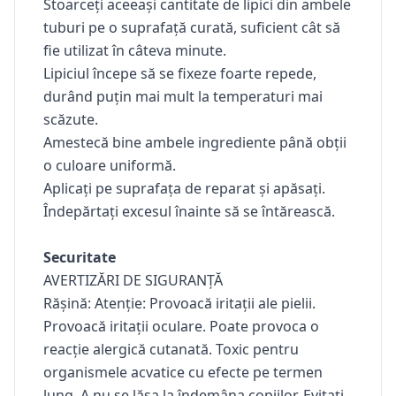
Stoarceți aceeași cantitate de lipici din ambele
tuburi pe o suprafață curată, suficient cât să
fie utilizat în câteva minute.
Lipiciul începe să se fixeze foarte repede,
durând puțin mai mult la temperaturi mai
scăzute.
Amestecă bine ambele ingrediente până obții
o culoare uniformă.
Aplicați pe suprafața de reparat și apăsați.
Îndepărtați excesul înainte să se întărească.
Securitate
AVERTIZĂRI DE SIGURANȚĂ
Rășină: Atenție: Provoacă iritații ale pielii.
Provoacă iritații oculare. Poate provoca o
reacție alergică cutanată. Toxic pentru
organismele acvatice cu efecte pe termen
lung. A nu se lăsa la îndemâna copiilor. Evitați