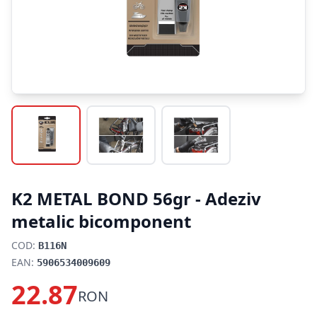
K2 METAL BOND 56gr - Adeziv
metalic bicomponent
COD:
B116N
EAN:
5906534009609
22.87
RON