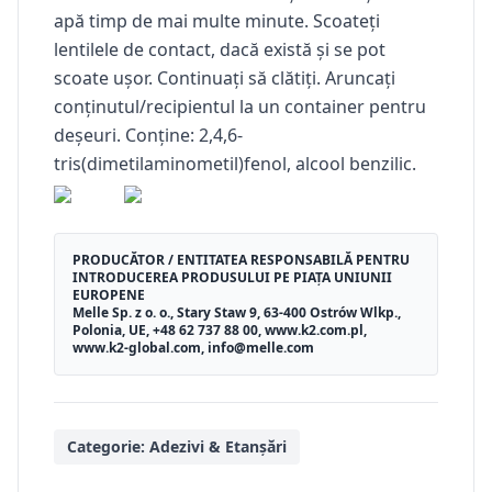
apă timp de mai multe minute. Scoateți
lentilele de contact, dacă există și se pot
scoate ușor. Continuați să clătiți. Aruncați
conținutul/recipientul la un container pentru
deșeuri. Conține: 2,4,6-
tris(dimetilaminometil)fenol, alcool benzilic.
PRODUCĂTOR / ENTITATEA RESPONSABILĂ PENTRU
INTRODUCEREA PRODUSULUI PE PIAȚA UNIUNII
EUROPENE
Melle Sp. z o. o., Stary Staw 9, 63-400 Ostrów Wlkp.,
Polonia, UE, +48 62 737 88 00, www.k2.com.pl,
www.k2-global.com, info@melle.com
Categorie:
Adezivi & Etanșări