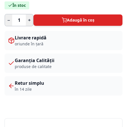
În stoc
−
+
Adaugă în coș
Livrare rapidă
oriunde în țară
Garanția Calității
produse de calitate
Retur simplu
în 14 zile