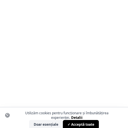
Utilizăm cookies pentru funcționare și îmbunătățirea
🍪
experienței.
Detalii
Doar esențiale
✓ Acceptă toate