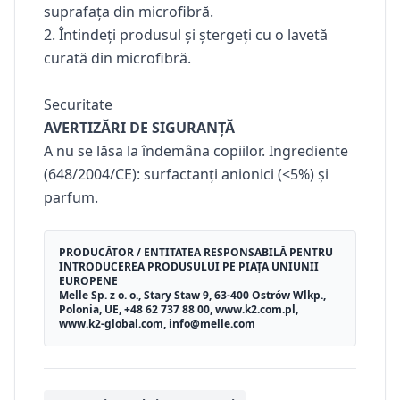
suprafața din microfibră.
2. Întindeți produsul și ștergeți cu o lavetă
curată din microfibră.
Securitate
AVERTIZĂRI DE SIGURANȚĂ
A nu se lăsa la îndemâna copiilor. Ingrediente
(648/2004/CE): surfactanți anionici (<5%) și
parfum.
PRODUCĂTOR / ENTITATEA RESPONSABILĂ PENTRU
INTRODUCEREA PRODUSULUI PE PIAȚA UNIUNII
EUROPENE
Melle Sp. z o. o., Stary Staw 9, 63-400 Ostrów Wlkp.,
Polonia, UE, +48 62 737 88 00, www.k2.com.pl,
www.k2-global.com, info@melle.com