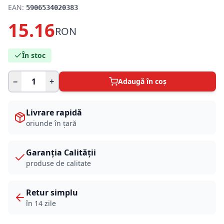
EAN:
5906534020383
15.16
RON
În stoc
−
+
Adaugă în coș
Livrare rapidă
oriunde în țară
Garanția Calității
produse de calitate
Retur simplu
în 14 zile