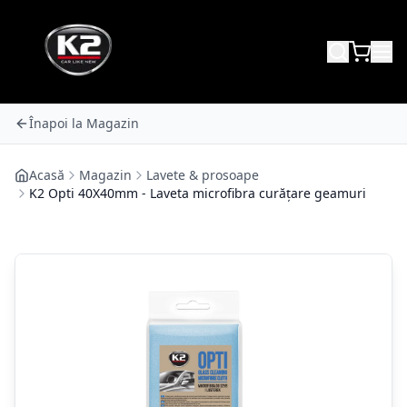
Înapoi la Magazin
Acasă
Magazin
Lavete & prosoape
K2 Opti 40X40mm - Laveta microfibra curățare geamuri