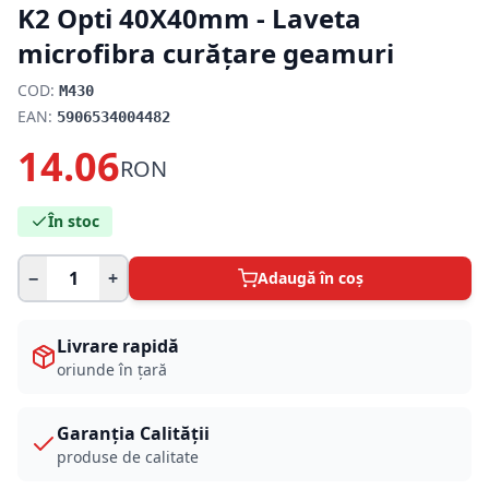
K2 Opti 40X40mm - Laveta
microfibra curățare geamuri
COD:
M430
EAN:
5906534004482
14.06
RON
În stoc
−
+
Adaugă în coș
Livrare rapidă
oriunde în țară
Garanția Calității
produse de calitate