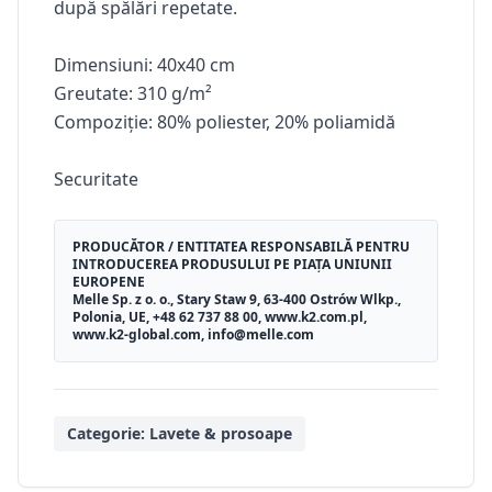
după spălări repetate.
Dimensiuni: 40x40 cm
Greutate: 310 g/m²
Compoziție: 80% poliester, 20% poliamidă
Securitate
PRODUCĂTOR / ENTITATEA RESPONSABILĂ PENTRU
INTRODUCEREA PRODUSULUI PE PIAȚA UNIUNII
EUROPENE
Melle Sp. z o. o., Stary Staw 9, 63-400 Ostrów Wlkp.,
Polonia, UE, +48 62 737 88 00, www.k2.com.pl,
www.k2-global.com, info@melle.com
Categorie:
Lavete & prosoape