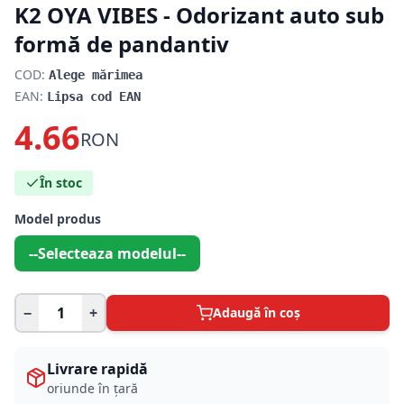
K2 OYA VIBES - Odorizant auto sub
formă de pandantiv
COD:
Alege mărimea
EAN:
Lipsa cod EAN
4.66
RON
În stoc
Model produs
--Selecteaza modelul--
−
+
Adaugă în coș
Livrare rapidă
oriunde în țară