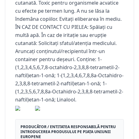
cutanată. Toxic pentru organismele acvatice
cu efecte pe termen lung. A nu se lăsa la
îndemâna copiilor. Evitați eliberarea în mediu.
ÎN CAZ DE CONTACT CU PIELEA: Spălați cu
multă apă. În caz de iritație sau erupție
cutanată: Solicitați sfatul/atenția medicului.
Aruncați conținutul/recipientul într-un
container pentru deșeuri. Conține: 1-
(1,2,3,4,5,6,7,8-octahidro-2,3,8,8-tetrametil-2-
naftil)etan-1-onă; 1-(1,2,3,4,6,7,8,8a-Octahidro-
2,3,8,8-tetrametil-2-naftil)etan-1-onă; 1-
(1,2,3,5,6,7,8,8a-Octahidro-2,3,8,8-tetrametil-2-
naftil)etan-1-onă; Linalool.
PRODUCĂTOR / ENTITATEA RESPONSABILĂ PENTRU
INTRODUCEREA PRODUSULUI PE PIAȚA UNIUNII
EUROPENE