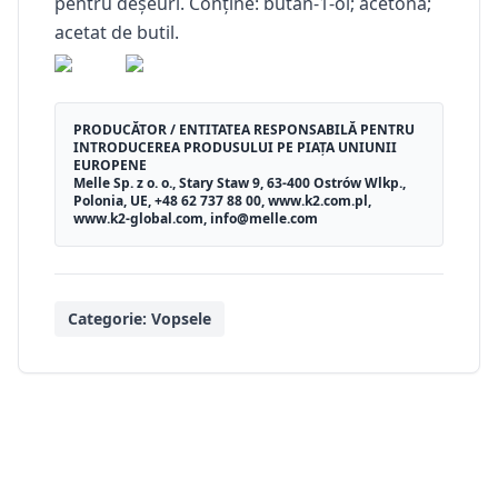
pentru deșeuri. Conține: butan-1-ol; acetonă;
acetat de butil.
PRODUCĂTOR / ENTITATEA RESPONSABILĂ PENTRU
INTRODUCEREA PRODUSULUI PE PIAȚA UNIUNII
EUROPENE
Melle Sp. z o. o., Stary Staw 9, 63-400 Ostrów Wlkp.,
Polonia, UE, +48 62 737 88 00, www.k2.com.pl,
www.k2-global.com, info@melle.com
Categorie:
Vopsele