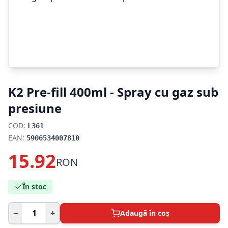
K2 Pre-fill 400ml - Spray cu gaz sub
presiune
COD:
L361
EAN:
5906534007810
15.92
RON
În stoc
−
+
Adaugă în coș