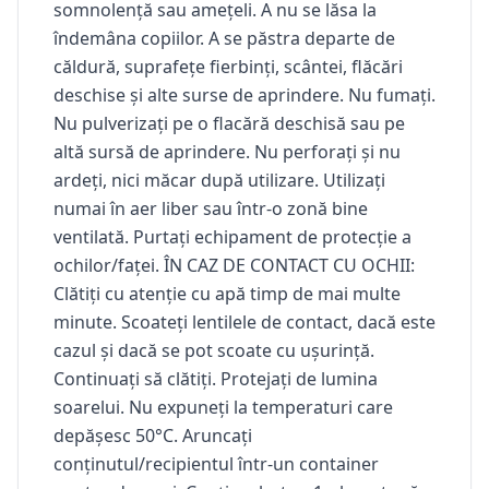
somnolență sau amețeli. A nu se lăsa la
îndemâna copiilor. A se păstra departe de
căldură, suprafețe fierbinți, scântei, flăcări
deschise și alte surse de aprindere. Nu fumați.
Nu pulverizați pe o flacără deschisă sau pe
altă sursă de aprindere. Nu perforați și nu
ardeți, nici măcar după utilizare. Utilizați
numai în aer liber sau într-o zonă bine
ventilată. Purtați echipament de protecție a
ochilor/faței. ÎN CAZ DE CONTACT CU OCHII:
Clătiți cu atenție cu apă timp de mai multe
minute. Scoateți lentilele de contact, dacă este
cazul și dacă se pot scoate cu ușurință.
Continuați să clătiți. Protejați de lumina
soarelui. Nu expuneți la temperaturi care
depășesc 50°C. Aruncați
conținutul/recipientul într-un container