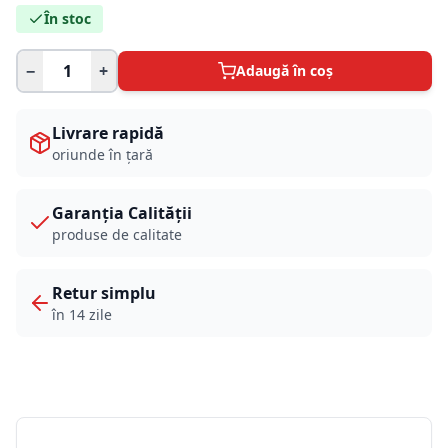
În stoc
−
+
Adaugă în coș
Livrare rapidă
oriunde în țară
Garanția Calității
produse de calitate
Retur simplu
în 14 zile