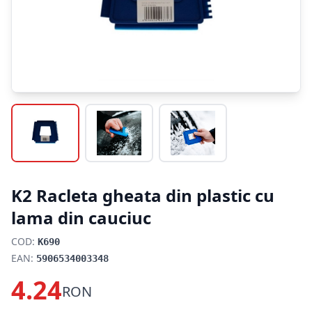
K2 Racleta gheata din plastic cu
lama din cauciuc
COD:
K690
EAN:
5906534003348
4.24
RON