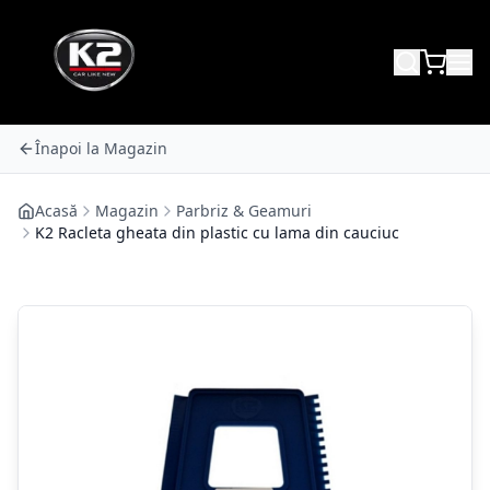
Înapoi la Magazin
Acasă
Magazin
Parbriz & Geamuri
K2 Racleta gheata din plastic cu lama din cauciuc