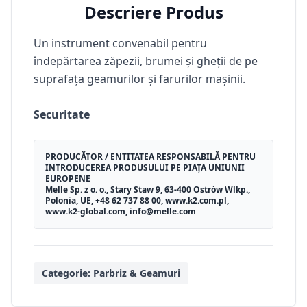
Descriere Produs
Un instrument convenabil pentru
îndepărtarea zăpezii, brumei și gheții de pe
suprafața geamurilor și farurilor mașinii.
Securitate
PRODUCĂTOR / ENTITATEA RESPONSABILĂ PENTRU
INTRODUCEREA PRODUSULUI PE PIAȚA UNIUNII
EUROPENE
Melle Sp. z o. o., Stary Staw 9, 63-400 Ostrów Wlkp.,
Polonia, UE, +48 62 737 88 00, www.k2.com.pl,
www.k2-global.com, info@melle.com
Categorie:
Parbriz & Geamuri