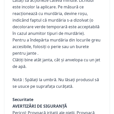
Lăsați să acționeze câteva minute. Lichidul
este incolor la aplicare. Pe măsură ce
reacționează cu murdăria, devine roșu,
indicând faptul că murdăria s-a dizolvat (o
decolorare verde temporară este acceptabilă
în cazul anumitor tipuri de murdărie).
Pentru a îndepărta murdăria din locurile greu
accesibile, folosiți o perie sau un burete
pentru jante .
Clătiți bine atât janta, cât și anvelopa cu un jet
de apă.
Notă
: Spălați la umbră. Nu lăsați produsul să
se usuce pe suprafața curățată.
Securitate
AVERTIZĂRI DE SIGURANȚĂ
Pericol: Provoacă iritații ale pielii. Provoacă