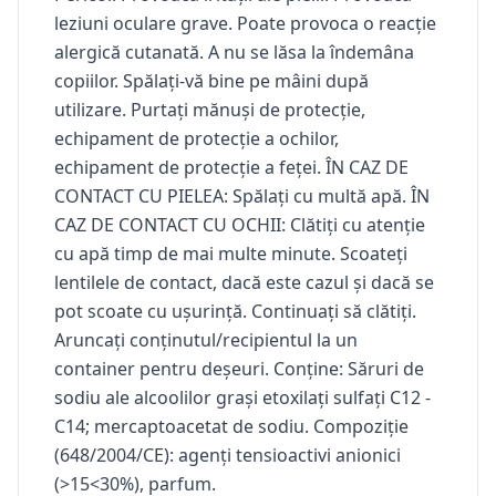
leziuni oculare grave. Poate provoca o reacție
alergică cutanată. A nu se lăsa la îndemâna
copiilor. Spălați-vă bine pe mâini după
utilizare. Purtați mănuși de protecție,
echipament de protecție a ochilor,
echipament de protecție a feței. ÎN CAZ DE
CONTACT CU PIELEA: Spălați cu multă apă. ÎN
CAZ DE CONTACT CU OCHII: Clătiți cu atenție
cu apă timp de mai multe minute. Scoateți
lentilele de contact, dacă este cazul și dacă se
pot scoate cu ușurință. Continuați să clătiți.
Aruncați conținutul/recipientul la un
container pentru deșeuri. Conține: Săruri de
sodiu ale alcoolilor grași etoxilați sulfați C12 -
C14; mercaptoacetat de sodiu. Compoziție
(648/2004/CE): agenți tensioactivi anionici
(>15<30%), parfum.