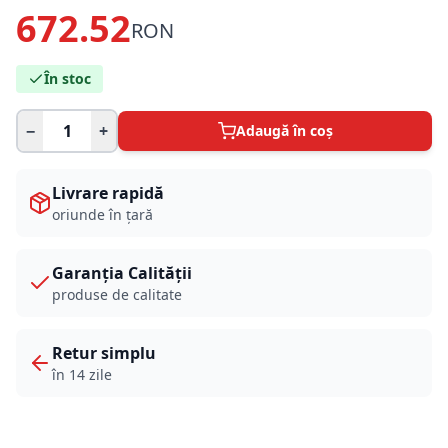
672.52
RON
În stoc
−
+
Adaugă în coș
Livrare rapidă
oriunde în țară
Garanția Calității
produse de calitate
Retur simplu
în 14 zile