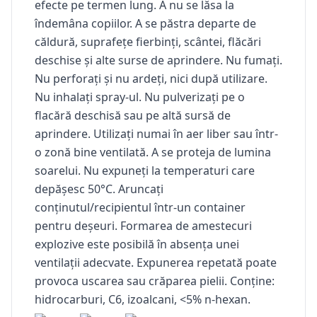
efecte pe termen lung. A nu se lăsa la
îndemâna copiilor. A se păstra departe de
căldură, suprafețe fierbinți, scântei, flăcări
deschise și alte surse de aprindere. Nu fumați.
Nu perforați și nu ardeți, nici după utilizare.
Nu inhalați spray-ul. Nu pulverizați pe o
flacără deschisă sau pe altă sursă de
aprindere. Utilizați numai în aer liber sau într-
o zonă bine ventilată. A se proteja de lumina
soarelui. Nu expuneți la temperaturi care
depășesc 50°C. Aruncați
conținutul/recipientul într-un container
pentru deșeuri. Formarea de amestecuri
explozive este posibilă în absența unei
ventilații adecvate. Expunerea repetată poate
provoca uscarea sau crăparea pielii. Conține:
hidrocarburi, C6, izoalcani, <5% n-hexan.