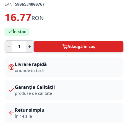
EAN:
5906534000767
16.77
RON
În stoc
−
+
Adaugă în coș
Livrare rapidă
oriunde în țară
Garanția Calității
produse de calitate
Retur simplu
în 14 zile