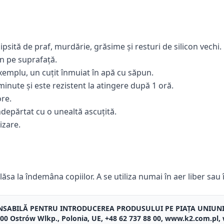
lipsită de praf, murdărie, grăsime și resturi de silicon vechi.
on pe suprafață.
xemplu, un cuțit înmuiat în apă cu săpun.
minute și este rezistent la atingere după 1 oră.
re.
îndepărtat cu o unealtă ascuțită.
izare.
lăsa la îndemâna copiilor. A se utiliza numai în aer liber sau 
NSABILĂ PENTRU INTRODUCEREA PRODUSULUI PE PIAȚA UNIUN
3-400 Ostrów Wlkp., Polonia, UE, +48 62 737 88 00, www.k2.com.pl