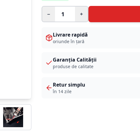
−
+
Livrare rapidă
oriunde în țară
Garanția Calității
produse de calitate
Retur simplu
în 14 zile