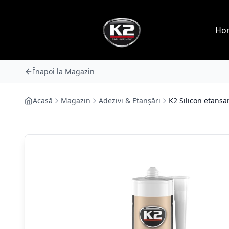
Ho
Înapoi la Magazin
Acasă
Magazin
Adezivi & Etanșări
K2 Silicon etansa