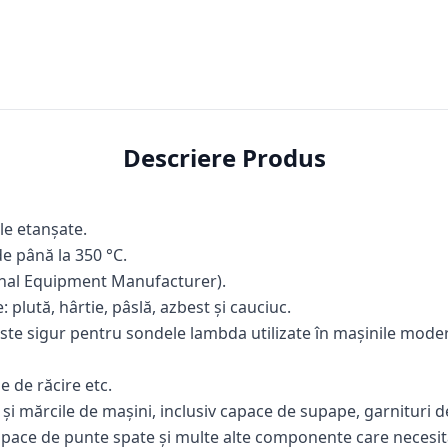
Descriere Produs
le etanșate.
 de până la 350
°
C.
inal Equipment Manufacturer).
: plută, hârtie, pâslă, azbest și cauciuc.
te sigur pentru sondele lambda utilizate în mașinile modern
de de răcire etc.
e și mărcile de mașini, inclusiv capace de supape, garnituri d
ace de punte spate și multe alte componente care necesită 