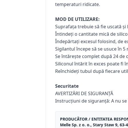
temperaturi ridicate.
MOD DE UTILIZARE:
Suprafața trebuie să fie uscată și 
Întindeți o cantitate mică de silic
Îndepărtați excesul folosind, de e
Sigilantul începe să se usuce în 5 
Se întărește complet după 24 de o
Siliconul întărit în exces poate fi 
Reînchideți tubul după fiecare util
Securitate
AVERTIZĂRI DE SIGURANȚĂ
Instrucțiuni de siguranță: A nu se 
PRODUCĂTOR / ENTITATEA RESPO
Melle Sp. z o. o., Stary Staw 9, 6