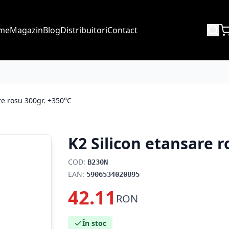
me
Magazin
Blog
Distribuitori
Contact
re rosu 300gr. +350°C
K2 Silicon etansare r
COD:
B230N
EAN:
5906534020895
42.11
RON
În stoc