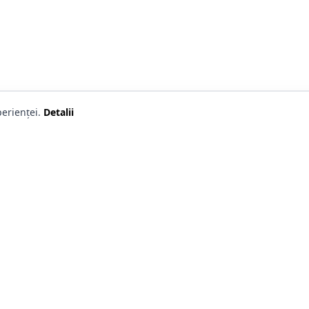
erienței.
Detalii
i utile
Contact