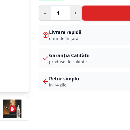
−
+
Livrare rapidă
oriunde în țară
Garanția Calității
produse de calitate
Retur simplu
în 14 zile