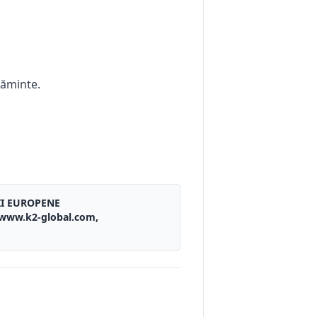
căminte.
II EUROPENE
, www.k2-global.com,