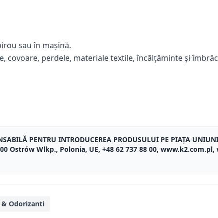
 birou sau în mașină.
ne, covoare, perdele, materiale textile, încălțăminte și îmbră
NSABILĂ PENTRU INTRODUCEREA PRODUSULUI PE PIAȚA UNIUN
3-400 Ostrów Wlkp., Polonia, UE, +48 62 737 88 00, www.k2.com.pl
 & Odorizanti