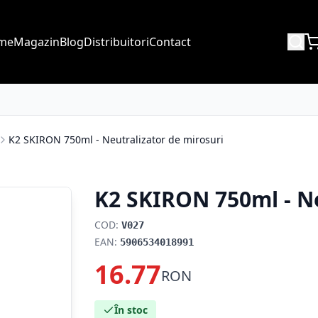
me
Magazin
Blog
Distribuitori
Contact
K2 SKIRON 750ml - Neutralizator de mirosuri
K2 SKIRON 750ml - Ne
COD:
V027
EAN:
5906534018991
16.77
RON
În stoc