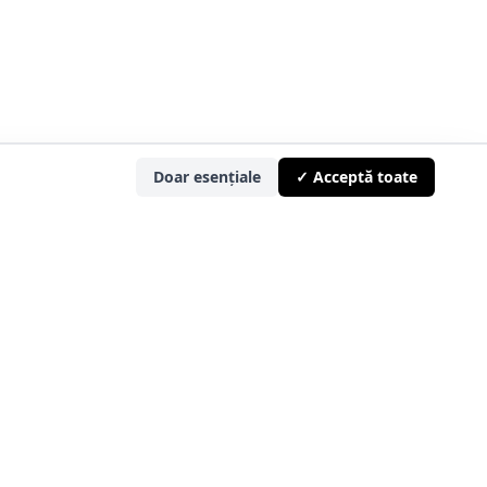
Doar esențiale
✓ Acceptă toate
Protecția Consumatorului