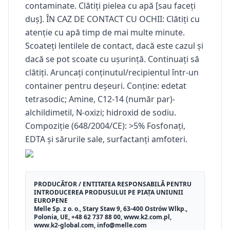
contaminate. Clătiți pielea cu apă [sau faceți
duș]. ÎN CAZ DE CONTACT CU OCHII: Clătiți cu
atenție cu apă timp de mai multe minute.
Scoateți lentilele de contact, dacă este cazul și
dacă se pot scoate cu ușurință. Continuați să
clătiți. Aruncați conținutul/recipientul într-un
container pentru deșeuri. Conține: edetat
tetrasodic; Amine, C12-14 (număr par)-
alchildimetil, N-oxizi; hidroxid de sodiu.
Compoziție (648/2004/CE): >5% Fosfonați,
EDTA și sărurile sale, surfactanți amfoteri.
PRODUCĂTOR / ENTITATEA RESPONSABILĂ PENTRU
INTRODUCEREA PRODUSULUI PE PIAȚA UNIUNII
EUROPENE
Melle Sp. z o. o., Stary Staw 9, 63-400 Ostrów Wlkp.,
Polonia, UE, +48 62 737 88 00, www.k2.com.pl,
www.k2-global.com, info@melle.com