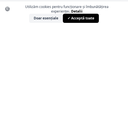
Utilizăm cookies pentru funcționare și îmbunătățirea
🍪
experienței.
Detalii
Doar esențiale
✓ Acceptă toate
Magazin online de produse auto in