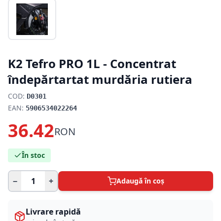
K2 Tefro PRO 1L - Concentrat
îndepărtartat murdăria rutiera
COD:
D0301
EAN:
5906534022264
36.42
RON
În stoc
−
+
Adaugă în coș
Livrare rapidă