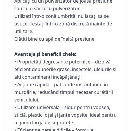
Aplicați cu un pulverizator de joasă presiune
sau cu o sticlă cu pulverizator.
Utilizați într-o zonă umbrită; nu lăsați să se
usuce. Testați într-o zonă discretă înainte de
utilizare.
Clătiți bine cu apă de înaltă presiune.
Avantaje și beneficii cheie:
• Proprietăți degresante puternice – dizolvă
eficient depunerile grase, insectele, uleiurile și
alți contaminanți încăpățânați.
• Acțiune rapidă – pătrunde instantaneu în
murdărie, reducând timpul necesar curățării
vehiculului.
• Utilizare universală – sigur pentru vopsea,
sticlă, plastic, oțel și jante vopsite, ideal pentru
o gamă largă de suprafețe.
• Eficient pe petele dificile – formula