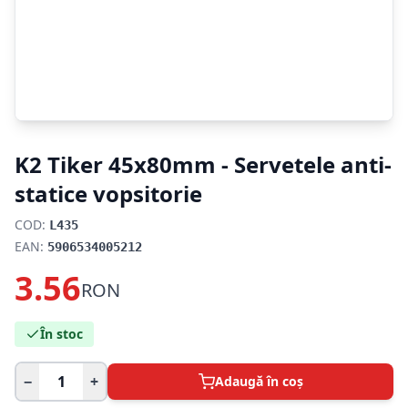
K2 Tiker 45x80mm - Servetele anti-
statice vopsitorie
COD:
L435
EAN:
5906534005212
3.56
RON
În stoc
−
+
Adaugă în coș