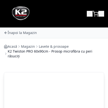
Înapoi la Magazin
Acasă
Magazin
Lavete & prosoape
K2 Twiston PRO 60x90cm - Prosop microfibra cu peri
răsuciți