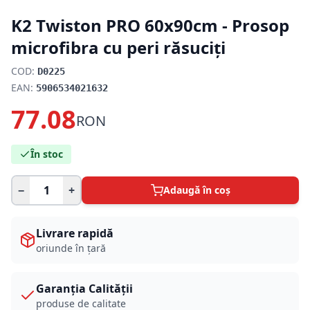
K2 Twiston PRO 60x90cm - Prosop
microfibra cu peri răsuciți
COD:
D0225
EAN:
5906534021632
77.08
RON
În stoc
−
+
Adaugă în coș
Livrare rapidă
oriunde în țară
Garanția Calității
produse de calitate