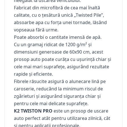
neegalat la uscarea vehiculului.
Fabricat din microfibră de cea mai înaltă
calitate, cu o țesătură unică „Twisted Pile”,
absoarbe
apa cu forța unei tornade, lăsând
vopseaua fără urme.
Poate absorbi o cantitate imensă de apă.
Cu un gramaj ridicat
de 1200 g/m²
și
dimensiuni generoase de
60x90 cm
, acest
prosop auto poate curăța cu ușurință chiar și
cele mai mari suprafețe, asigurând rezultate
rapide și eficiente.
Fibrele răsucite asigură o alunecare lină pe
caroserie, reducând la minimum riscul de
zgârieturi și asigurând siguranța chiar și
pentru cele mai delicate suprafețe.
K2 TWISTON PRO
este un prosop de uscare
auto perfect atât pentru utilizarea zilnică, cât
și pentru aplicații profesionale.