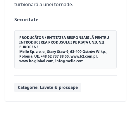
turbionară a unei tornade.
Securitate
PRODUCĂTOR / ENTITATEA RESPONSABILĂ PENTRU
INTRODUCEREA PRODUSULUI PE PIAȚA UNIUNII
EUROPENE
Melle Sp. z o. o., Stary Staw 9, 63-400 Ostrów Wlkp.,
Polonia, UE, +48 62 737 88 00, www.k2.com.pl,
www.k2-global.com, info@melle.com
Categorie:
Lavete & prosoape