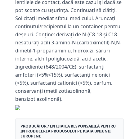
lentilele de contact, dacă este cazul și dacă se
pot scoate cu ușurință. Continuați să clătiți.
Solicitați imediat sfatul medicului. Aruncați
conținutul/recipientul la un container pentru
deșeuri. Conține: derivați de N-(C8-18 și C18-
nesaturați acil) 3-amino-N-(carboximetil)-N,N-
dimetil-1-propanaminiu, hidroxizi, săruri
interne, alchil poliglucozidă, acid acetic.
Ingrediente (648/2004/CE): surfactanți
amfoteri (>5%<15%), surfactanți neionici
(<5%), surfactanți cationici (<5%), parfum,
conservanți (metilizotiazolinonă,
benzizotiazolinonă).
PRODUCĂTOR / ENTITATEA RESPONSABILĂ PENTRU
INTRODUCEREA PRODUSULUI PE PIAȚA UNIUNII
EUROPENE