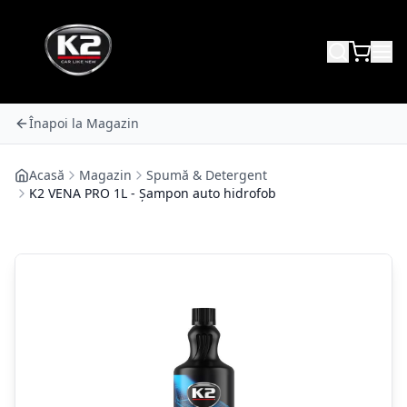
Înapoi la Magazin
Acasă
Magazin
Spumă & Detergent
K2 VENA PRO 1L - Șampon auto hidrofob