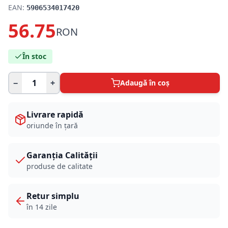
EAN:
5906534017420
56.75
RON
În stoc
−
+
Adaugă în coș
Livrare rapidă
oriunde în țară
Garanția Calității
produse de calitate
Retur simplu
în 14 zile