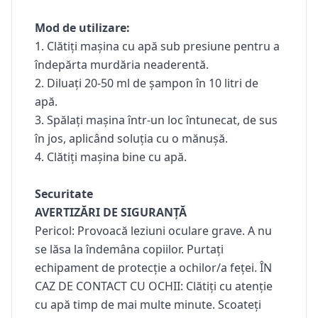
Mod de utilizare:
1. Clătiți mașina cu apă sub presiune pentru a
îndepărta murdăria neaderentă.
2. Diluați 20-50 ml de șampon în 10 litri de
apă.
3. Spălați mașina într-un loc întunecat, de sus
în jos, aplicând soluția cu o mănușă.
4. Clătiți mașina bine cu apă.
Securitate
AVERTIZĂRI DE SIGURANȚĂ
Pericol: Provoacă leziuni oculare grave. A nu
se lăsa la îndemâna copiilor. Purtați
echipament de protecție a ochilor/a feței. ÎN
CAZ DE CONTACT CU OCHII: Clătiți cu atenție
cu apă timp de mai multe minute. Scoateți