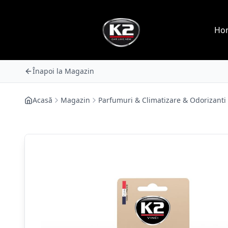
Ho
Înapoi la Magazin
Acasă
Magazin
Parfumuri & Climatizare & Odorizanti