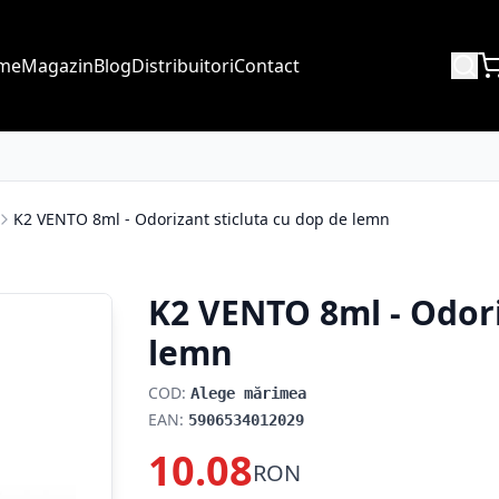
me
Magazin
Blog
Distribuitori
Contact
K2 VENTO 8ml - Odorizant sticluta cu dop de lemn
K2 VENTO 8ml - Odori
lemn
COD:
Alege mărimea
EAN:
5906534012029
10.08
RON