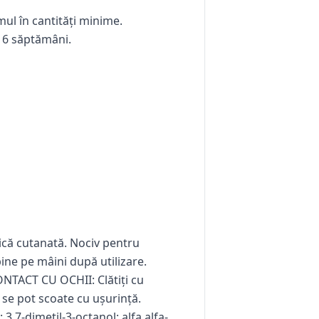
ul în cantități minime.
a 6 săptămâni.
rgică cutanată. Nociv pentru
ine pe mâini după utilizare.
ONTACT CU OCHII: Clătiți cu
 se pot scoate cu ușurință.
3,7-dimetil-3-octanol; alfa,alfa-