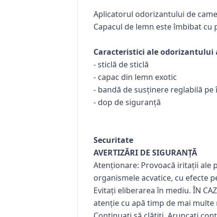
Aplicatorul odorizantului de cam
Capacul de lemn este îmbibat cu p
Caracteristici ale odorizantului
- sticlă de sticlă
- capac din lemn exotic
- bandă de susținere reglabilă pe 
- dop de siguranță
Securitate
AVERTIZĂRI DE SIGURANȚĂ
Atenționare: Provoacă iritații ale 
organismele acvatice, cu efecte pe
Evitați eliberarea în mediu. ÎN C
atenție cu apă timp de mai multe m
Continuați să clătiți. Aruncați con