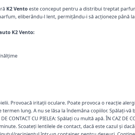
eră
K2 Vento
este conceput pentru a distribui treptat parfum
arfum, eliberându-l lent, permițându-i să acționeze până l
 auto K2 Vento:
înălțime
pielii. Provoacă iritații oculare. Poate provoca o reacție ale
 termen lung. A nu se lăsa la îndemâna copiilor. Spălați-vă b
AZ DE CONTACT CU PIELEA: Spălați cu multă apă. ÎN CAZ DE C
inute. Scoateți lentilele de contact, dacă este cazul și dacă
ținutul/recipientul într-un container pentru deșeuri. Conține: 