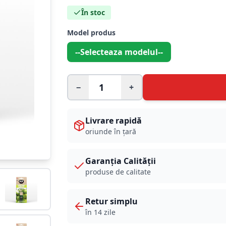
În stoc
Model produs
--Selecteaza modelul--
−
+
Livrare rapidă
oriunde în țară
Garanția Calității
produse de calitate
Retur simplu
în 14 zile