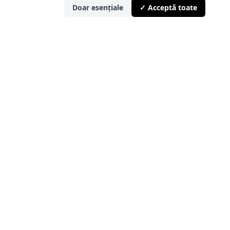
Doar esențiale
✓ Acceptă toate
Protecția Consumatorului