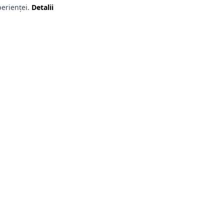
erienței.
Detalii
i utile
Contact
are
+40 745 125 018
produse
k2.romania@yahoo.com
Date comerciale
onditii