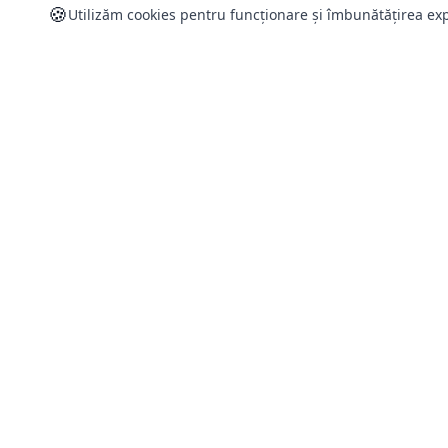
🍪
Utilizăm cookies pentru funcționare și îmbunătățirea exp
Informați
Plata si livr
Returnare 
Despre noi
Magazin online de produse auto in
Romania.
Termeni si c