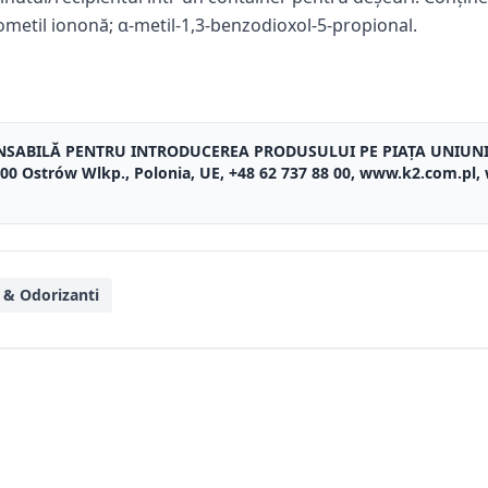
izometil iononă; α-metil-1,3-benzodioxol-5-propional.
NSABILĂ PENTRU INTRODUCEREA PRODUSULUI PE PIAȚA UNIUN
3-400 Ostrów Wlkp., Polonia, UE, +48 62 737 88 00, www.k2.com.pl
 & Odorizanti