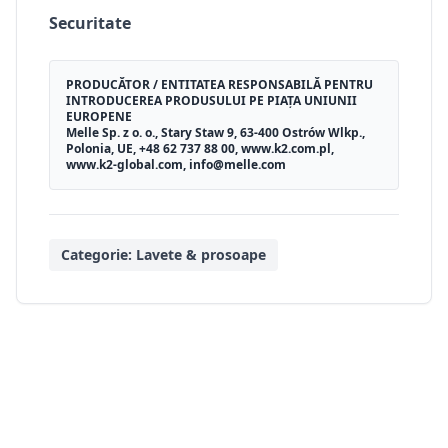
Securitate
PRODUCĂTOR / ENTITATEA RESPONSABILĂ PENTRU
INTRODUCEREA PRODUSULUI PE PIAȚA UNIUNII
EUROPENE
Melle Sp. z o. o., Stary Staw 9, 63-400 Ostrów Wlkp.,
Polonia, UE, +48 62 737 88 00, www.k2.com.pl,
www.k2-global.com, info@melle.com
Categorie:
Lavete & prosoape